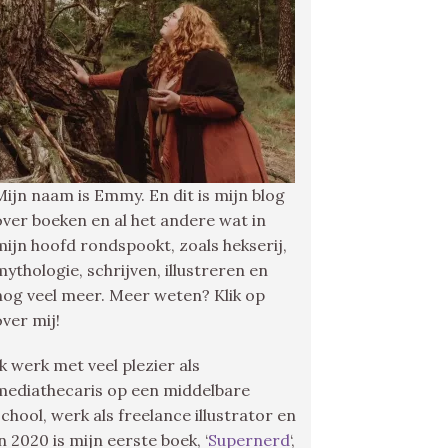
Mijn naam is Emmy. En dit is mijn blog
over boeken en al het andere wat in
mijn hoofd rondspookt, zoals hekserij,
mythologie, schrijven, illustreren en
nog veel meer. Meer weten? Klik op
over mij!
Ik werk met veel plezier als
mediathecaris op een middelbare
school, werk als freelance illustrator en
in 2020 is mijn eerste boek, ‘
Supernerd
‘,