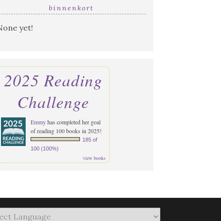
binnenkort
None yet!
2025 Reading
Challenge
Emmy
has completed her goal
of reading 100 books in 2025!
185 of
100 (100%)
view books