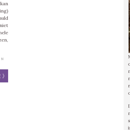
 kan
ing)
huld
niet
hele
zen,
IN
r »