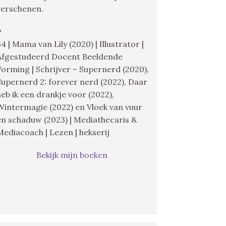
verschenen.
♥
34 | Mama van Lily (2020) | Illustrator |
Afgestudeerd Docent Beeldende
Vorming | Schrijver – Supernerd (2020),
Supernerd 2: forever nerd (2022), Daar
heb ik een drankje voor (2022),
Wintermagie (2022) en Vloek van vuur
en schaduw (2023) | Mediathecaris &
Mediacoach | Lezen | hekserij
Bekijk mijn boeken