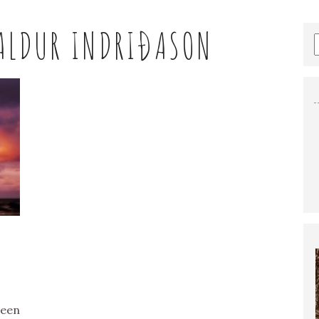
ALDUR INDRIÐASON
 een