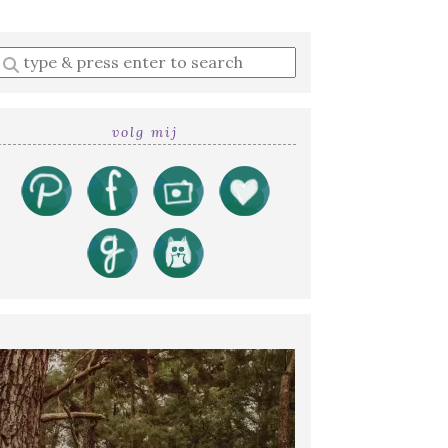
Enter
a
search
query
volg mij