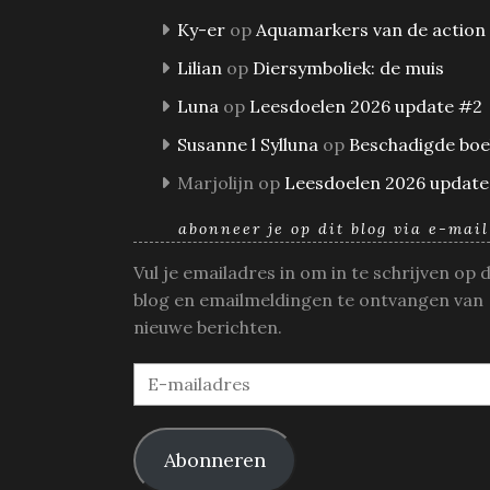
Ky-er
op
Aquamarkers van de action
Lilian
op
Diersymboliek: de muis
Luna
op
Leesdoelen 2026 update #2
Susanne l Sylluna
op
Beschadigde bo
Marjolijn
op
Leesdoelen 2026 update
abonneer je op dit blog via e-mail
Vul je emailadres in om in te schrijven op 
blog en emailmeldingen te ontvangen van
nieuwe berichten.
E-
mailadres
Abonneren