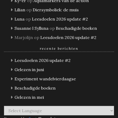
Ky-er
op
Aquamarkers van de action
Lilian
op
Diersymboliek: de muis
Luna
op
Leesdoelen 2026 update #2
Susanne l Sylluna
op
Beschadigde boeken
Marjolijn
op
Leesdoelen 2026 update #2
recente berichten
Leesdoelen 2026 update #2
Gelezen in juni
Experiment wandelvierdaagse
Beschadigde boeken
Gelezen in mei