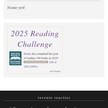
None yet!
2025 Reading
Challenge
Emmy
has completed her goal
of reading 100 books in 2025!
185 of
100 (100%)
view books
recente reacties