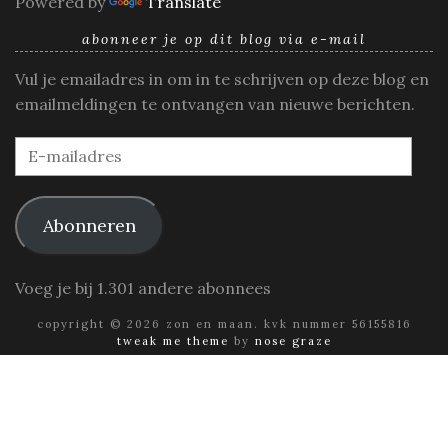
Powered by
Translate
abonneer je op dit blog via e-mail
Vul je emailadres in om in te schrijven op deze blog en
emailmeldingen te ontvangen van nieuwe berichten.
E-
mailadres
Abonneren
Voeg je bij 1.301 andere abonnees
copyright © 2026 zon en maan. kvk nummer 56155816
tweak me theme
by
nose graze