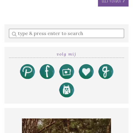
Enter
a
search
query
volg mij