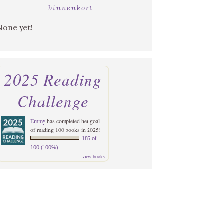
binnenkort
None yet!
2025 Reading
Challenge
Emmy
has completed her goal
of reading 100 books in 2025!
185 of
100 (100%)
view books