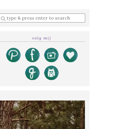
Enter
a
search
query
volg mij