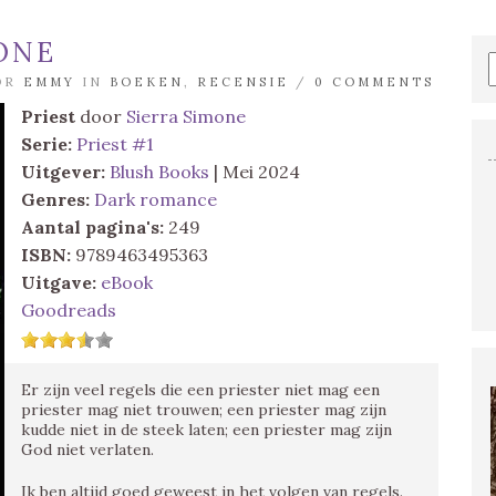
MONE
OOR
EMMY
IN
BOEKEN
,
RECENSIE
/
0 COMMENTS
Priest
door
Sierra Simone
Serie:
Priest #1
Uitgever:
Blush Books
| Mei 2024
Genres:
Dark romance
Aantal pagina's:
249
ISBN:
9789463495363
Uitgave:
eBook
Goodreads
Er zijn veel regels die een priester niet mag een
priester mag niet trouwen; een priester mag zijn
kudde niet in de steek laten; een priester mag zijn
God niet verlaten.
Ik ben altijd goed geweest in het volgen van regels.