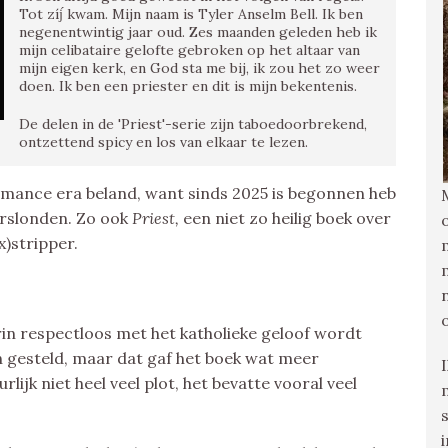
Tot zíj́ kwam. Mijn naam is Tyler Anselm Bell. Ik ben
negenentwintig jaar oud. Zes maanden geleden heb ik
mijn celibataire gelofte gebroken op het altaar van
mijn eigen kerk, en God sta me bij, ik zou het zo weer
doen. Ik ben een priester en dit is mijn bekentenis.
De delen in de 'Priest'-serie zijn taboedoorbrekend,
ontzettend spicy en los van elkaar te lezen.
romance era beland, want sinds 2025 is begonnen heb
erslonden. Zo ook
Priest,
een niet zo heilig boek over
x)stripper.
rin respectloos met het katholieke geloof wordt
n gesteld, maar dat gaf het boek wat meer
lijk niet heel veel plot, het bevatte vooral veel