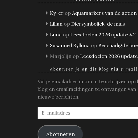
Ky-er
op
Aquamarkers van de action
Lilian
op
Diersymboliek: de muis
Luna
op
Leesdoelen 2026 update #2
Susanne l Sylluna
op
Beschadigde bo
Marjolijn
op
Leesdoelen 2026 update
abonneer je op dit blog via e-mail
Vul je emailadres in om in te schrijven op 
blog en emailmeldingen te ontvangen van
nieuwe berichten.
E-
mailadres
Abonneren