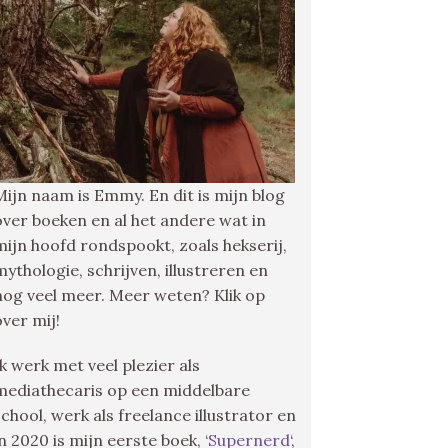
Mijn naam is Emmy. En dit is mijn blog
over boeken en al het andere wat in
mijn hoofd rondspookt, zoals hekserij,
mythologie, schrijven, illustreren en
nog veel meer. Meer weten? Klik op
over mij!
Ik werk met veel plezier als
mediathecaris op een middelbare
school, werk als freelance illustrator en
in 2020 is mijn eerste boek, ‘
Supernerd
‘,