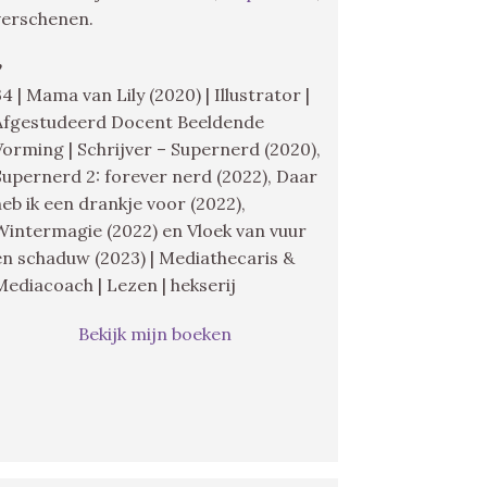
verschenen.
♥
34 | Mama van Lily (2020) | Illustrator |
Afgestudeerd Docent Beeldende
Vorming | Schrijver – Supernerd (2020),
Supernerd 2: forever nerd (2022), Daar
heb ik een drankje voor (2022),
Wintermagie (2022) en Vloek van vuur
en schaduw (2023) | Mediathecaris &
Mediacoach | Lezen | hekserij
Bekijk mijn boeken