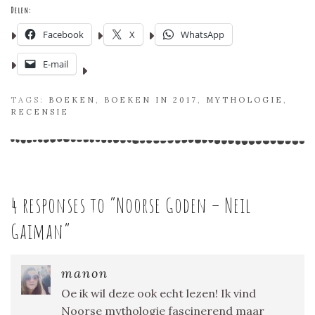
Delen:
Facebook
X
WhatsApp
E-mail
TAGS:
BOEKEN
,
BOEKEN IN 2017
,
MYTHOLOGIE
,
RECENSIE
4 responses to “
Noorse Goden – Neil
Gaiman
”
manon
Oe ik wil deze ook echt lezen! Ik vind
Noorse mythologie fascinerend maar