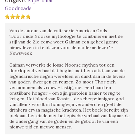
Uitgave:
Paperback
Goodreads
Van de auteur van de cult-serie American Gods
'Door oude Noorse mythologie te combineren met de
stijl van de 21e eeuw, weet Gaiman een geheel genre
nieuw leven in te blazen voor de moderne lezer.' -
Newsweek
Gaiman verwerkt de losse Noorse mythen tot een
doorlopend verhaal dat begint met het ontstaan van de
legendarische negen werelden en duikt dan in de levens
van goden, dwergen en reuzen. Zo moet Thor zich
vermommen als vrouw - lastig, met een baard en
onstilbare honger - om zijn gestolen hamer terug te
krijgen. Het bloed van Kvasir - de scherpzinnigste god
van allen - wordt in honingwijn veranderd en geeft de
drinkers ervan magische krachten. Het boek bereikt zijn
piek aan het einde met het epische verhaal van Ragnarok:
de ondergang van de goden en de geboorte van een
nieuwe tijd en nieuwe mensen.