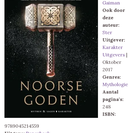
Gaiman
Ook door
deze
auteur:
Ster
Uitgever:
Karakter
Uitgevers
|
Oktober
2017
Genres:
Mythologie
Aantal
pagina's:
248
ISBN:
9789045214559