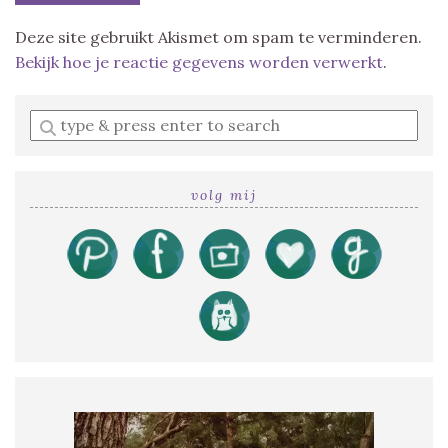
Deze site gebruikt Akismet om spam te verminderen.
Bekijk hoe je reactie gegevens worden verwerkt
.
Enter
a
search
query
volg mij