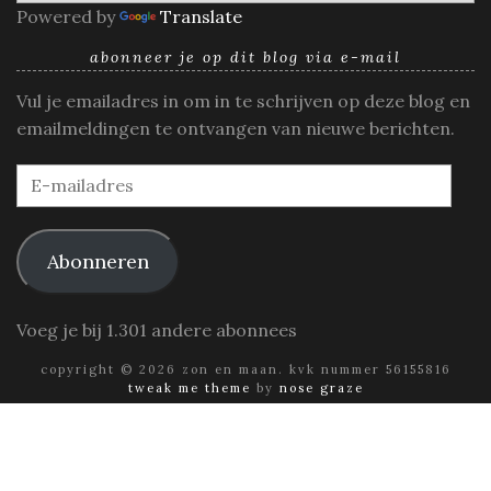
Powered by
Translate
abonneer je op dit blog via e-mail
Vul je emailadres in om in te schrijven op deze blog en
emailmeldingen te ontvangen van nieuwe berichten.
E-
mailadres
Abonneren
Voeg je bij 1.301 andere abonnees
copyright © 2026 zon en maan. kvk nummer 56155816
tweak me theme
by
nose graze