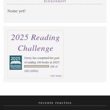
binnenkort
None yet!
2025 Reading
Challenge
Emmy
has completed her goal
of reading 100 books in 2025!
185 of
100 (100%)
view books
recente reacties