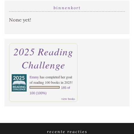
binnenkort
None yet!
2025 Reading
Challenge
Emmy
has completed her goal
of reading 100 books in 2025!
185 of
100 (100%)
view books
recente reacties