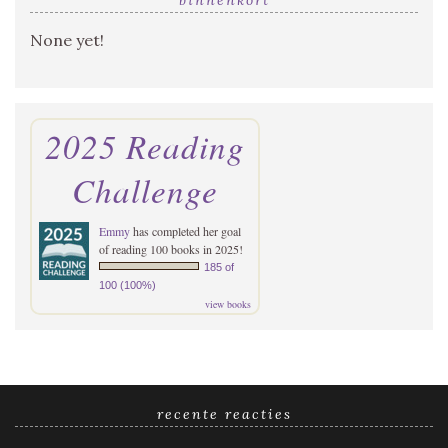
None yet!
2025 Reading
Challenge
Emmy
has completed her goal
of reading 100 books in 2025!
185 of
100 (100%)
view books
recente reacties