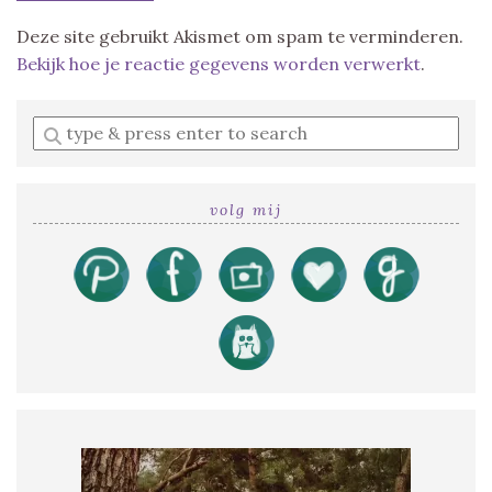
Deze site gebruikt Akismet om spam te verminderen.
Bekijk hoe je reactie gegevens worden verwerkt
.
Enter
a
search
query
volg mij