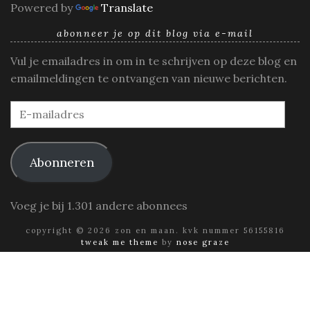
Powered by
Translate
abonneer je op dit blog via e-mail
Vul je emailadres in om in te schrijven op deze blog en
emailmeldingen te ontvangen van nieuwe berichten.
E-
mailadres
Abonneren
Voeg je bij 1.301 andere abonnees
copyright © 2026 zon en maan. kvk nummer 56155816
tweak me theme
by
nose graze