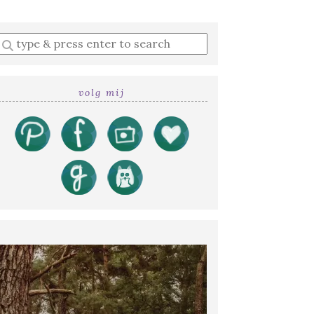
Enter
a
search
query
volg mij