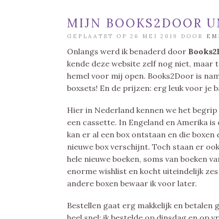
MIJN BOOKS2DOOR 
GEPLAATST OP 26 MEI 2019 DOOR
EM
Onlangs werd ik benaderd door
Books2
kende deze website zelf nog niet, maar t
hemel voor mij open. Books2Door is name
boxsets! En de prijzen: erg leuk voor je 
Hier in Nederland kennen we het begrip b
een cassette. In Engeland en Amerika is
kan er al een box ontstaan en die boxen 
nieuwe box verschijnt. Toch staan er oo
hele nieuwe boeken, soms van boeken va
enorme wishlist en kocht uiteindelijk ze
andere boxen bewaar ik voor later.
Bestellen gaat erg makkelijk en betalen g
heel snel: ik bestelde op dinsdag en op vr