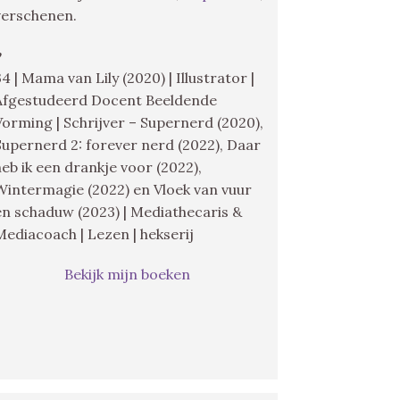
verschenen.
♥
34 | Mama van Lily (2020) | Illustrator |
Afgestudeerd Docent Beeldende
Vorming | Schrijver – Supernerd (2020),
Supernerd 2: forever nerd (2022), Daar
heb ik een drankje voor (2022),
Wintermagie (2022) en Vloek van vuur
en schaduw (2023) | Mediathecaris &
Mediacoach | Lezen | hekserij
Bekijk mijn boeken