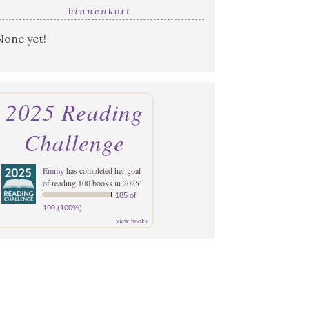
binnenkort
None yet!
2025 Reading
Challenge
Emmy
has completed her goal
of reading 100 books in 2025!
185 of
100 (100%)
view books