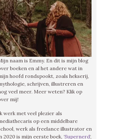
Mijn naam is Emmy. En dit is mijn blog
over boeken en al het andere wat in
mijn hoofd rondspookt, zoals hekserij,
mythologie, schrijven, illustreren en
nog veel meer. Meer weten? Klik op
over mij!
Ik werk met veel plezier als
mediathecaris op een middelbare
school, werk als freelance illustrator en
in 2020 is mijn eerste boek, ‘
Supernerd
‘,