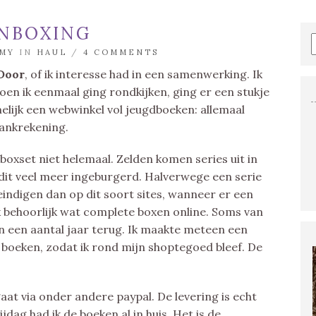
UNBOXING
MY
IN
HAUL
/
4 COMMENTS
Door
, of ik interesse had in een samenwerking. Ik
oen ik eenmaal ging rondkijken, ging er een stukje
lijk een webwinkel vol jeugdboeken: allemaal
bankrekening.
oxset niet helemaal. Zelden komen series uit in
 dit veel meer ingeburgerd. Halverwege een serie
eindigen dan op dit soort sites, wanneer er een
k behoorlijk wat complete boxen online. Soms van
n een aantal jaar terug. Ik maakte meteen een
s boeken, zodat ik rond mijn shoptegoed bleef. De
aat via onder andere paypal. De levering is echt
ijdag had ik de boeken al in huis. Het is de