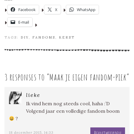
Facebook
X
WhatsApp
E-mail
TAGS:
DIY
,
FANDOMS
,
KERST
3 responses to “
Maak je eigen fandom-piek
”
lieke
Ik vind hem nog steeds cool, haha :’D
Volgend jaar een volledige fandom boom
?
Beantwoorden
18 december 2015, 14:33