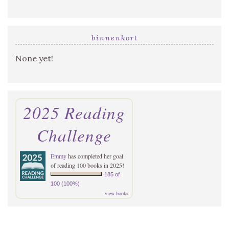
binnenkort
None yet!
2025 Reading
Challenge
Emmy
has completed her goal
of reading 100 books in 2025!
185 of
100 (100%)
view books