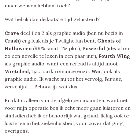
maar wensen hebben, toch?
Wat heb ik dan de laatste tijd geluisterd?
Crave
deel 1 en 2 als graphic audio (ben nu bezig in
Crush)
erg leuk als je Twilight fan bent,
Ghosts of
Halloween
(99% smut, 1% plot),
Powerful
(ideaal om
zo een novelle te lezen in een paar uur),
Fourth Wing
als graphic audio, want een reread is altijd mooi.
Wretched,
tja… dark romance enzo.
War
, ook als
graphic audio. Ik wacht nu tot het vervolg,
Famine
,
verschijnt…. Behoorlijk wat dus.
En dat is alleen van de afgelopen maanden, want net
voor mijn operatie ben ik echt meer gaan luisteren en
sindsdien heb ik er behoorlijk wat gehad. Ik lag ook te
luisteren in het ziekenhuisbed, voor zover dat ging,
overigens.