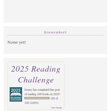
binnenkort
None yet!
2025 Reading
Challenge
Emmy
has completed her goal
of reading 100 books in 2025!
185 of
100 (100%)
view books