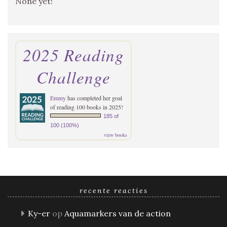
None yet!
2025 Reading
Challenge
Emmy
has completed her goal
of reading 100 books in 2025!
185 of
100 (100%)
view books
recente reacties
Ky-er
op
Aquamarkers van de action