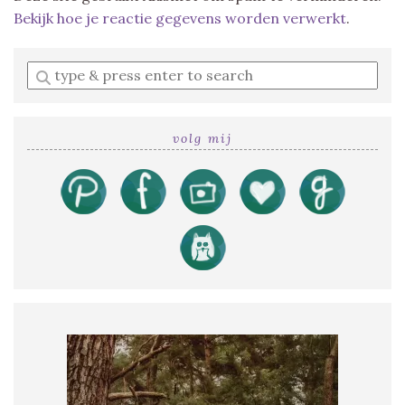
Bekijk hoe je reactie gegevens worden verwerkt
.
Enter
a
search
query
volg mij