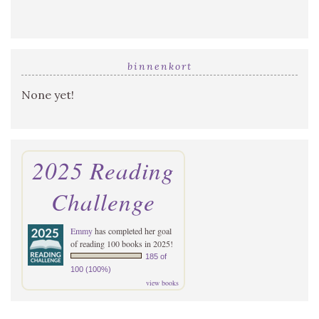
binnenkort
None yet!
2025 Reading
Challenge
Emmy
has completed her goal
of reading 100 books in 2025!
185 of
100 (100%)
view books