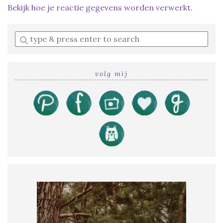
Bekijk hoe je reactie gegevens worden verwerkt
.
Enter
a
search
query
volg mij