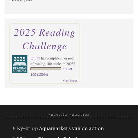
2025 Reading
Challenge
Emmy
has completed her goal
of reading 100 books in 2025!
185 of
100 (100%)
view books
recente reacties
Ky-er
op
Aquamarkers van de action