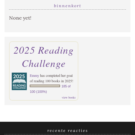
binnenkort
None yet!
2025 Reading
Challenge
Emmy
has completed her goal
of reading 100 books in 2025!
185 of
100 (100%)
view books
recente reacties