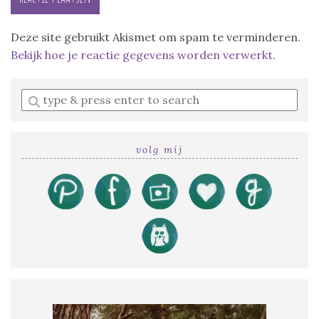
Deze site gebruikt Akismet om spam te verminderen.
Bekijk hoe je reactie gegevens worden verwerkt
.
Enter
a
search
query
volg mij