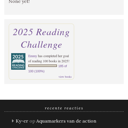
None yet!
2025 Reading
Challenge
Emmy
has completed her goal
of reading 100 books in 2025!
185 of
100 (100%)
view books
recente reacties
Ky-er
op
Aquamarkers van de action