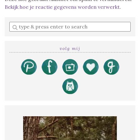
Bekijk hoe je reactie gegevens worden verwerkt
.
Enter
a
search
query
volg mij