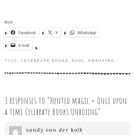
Delen:
Facebook
X
WhatsApp
E-mail
TAGS:
CELEBRATE BOOKS
,
HAUL
,
UNBOXING
3 responses to “
Hunted magic + Once upon
a time Celebrate Books Unboxing
”
sandy van der kolk