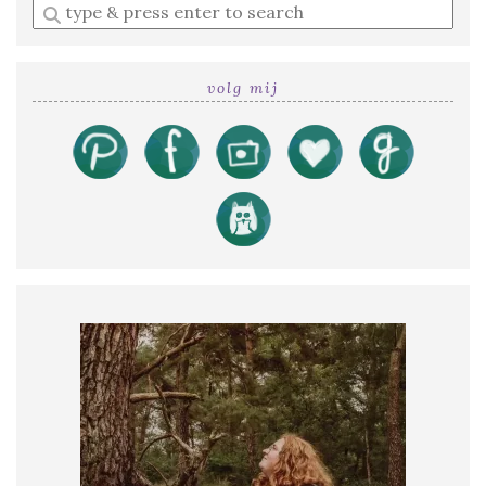
Enter
a
search
query
volg mij