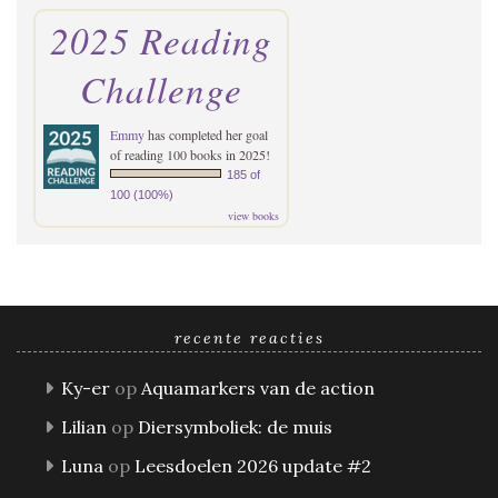
2025 Reading
Challenge
Emmy
has completed her goal
of reading 100 books in 2025!
185 of
100 (100%)
view books
recente reacties
Ky-er
op
Aquamarkers van de action
Lilian
op
Diersymboliek: de muis
Luna
op
Leesdoelen 2026 update #2