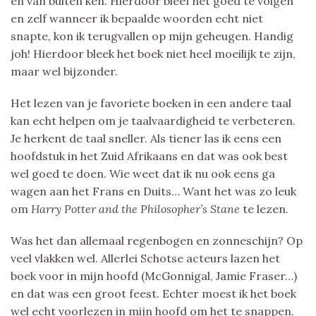
en van buiten ken. Hierdoor bleef het goed te volgen
en zelf wanneer ik bepaalde woorden echt niet
snapte, kon ik terugvallen op mijn geheugen. Handig
joh! Hierdoor bleek het boek niet heel moeilijk te zijn,
maar wel bijzonder.
Het lezen van je favoriete boeken in een andere taal
kan echt helpen om je taalvaardigheid te verbeteren.
Je herkent de taal sneller. Als tiener las ik eens een
hoofdstuk in het Zuid Afrikaans en dat was ook best
wel goed te doen. Wie weet dat ik nu ook eens ga
wagen aan het Frans en Duits… Want het was zo leuk
om
Harry Potter and the Philosopher’s Stane
te lezen.
Was het dan allemaal regenbogen en zonneschijn? Op
veel vlakken wel. Allerlei Schotse acteurs lazen het
boek voor in mijn hoofd (McGonnigal, Jamie Fraser…)
en dat was een groot feest. Echter moest ik het boek
wel echt voorlezen in mijn hoofd om het te snappen.