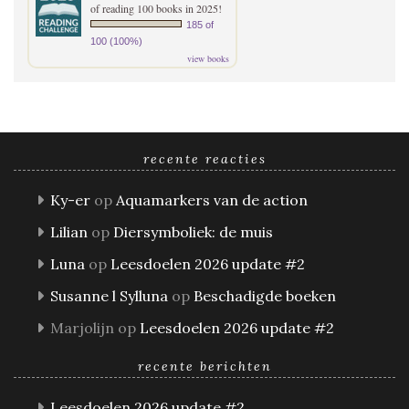
of reading 100 books in 2025!
185 of
100 (100%)
view books
recente reacties
Ky-er
op
Aquamarkers van de action
Lilian
op
Diersymboliek: de muis
Luna
op
Leesdoelen 2026 update #2
Susanne l Sylluna
op
Beschadigde boeken
Marjolijn
op
Leesdoelen 2026 update #2
recente berichten
Leesdoelen 2026 update #2