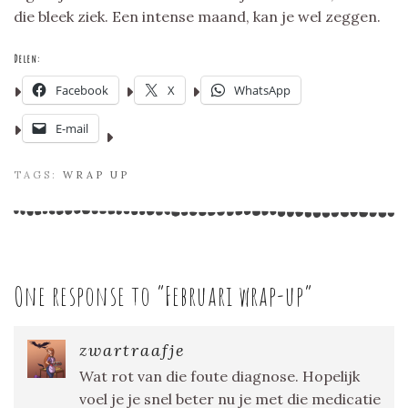
die bleek ziek. Een intense maand, kan je wel zeggen.
Delen:
Facebook
X
WhatsApp
E-mail
TAGS:
WRAP UP
One response to “
Februari wrap-up
”
zwartraafje
Wat rot van die foute diagnose. Hopelijk
voel je je snel beter nu je met die medicatie