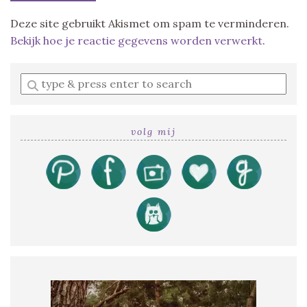
Deze site gebruikt Akismet om spam te verminderen.
Bekijk hoe je reactie gegevens worden verwerkt
.
Enter
a
search
query
volg mij