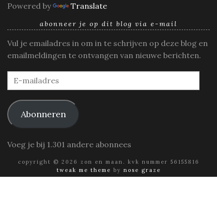
Powered by
Translate
abonneer je op dit blog via e-mail
Vul je emailadres in om in te schrijven op deze blog en
emailmeldingen te ontvangen van nieuwe berichten.
E-
mailadres
Abonneren
Voeg je bij 1.301 andere abonnees
copyright © 2026 zon en maan. kvk nummer 56155816
tweak me theme
by
nose graze