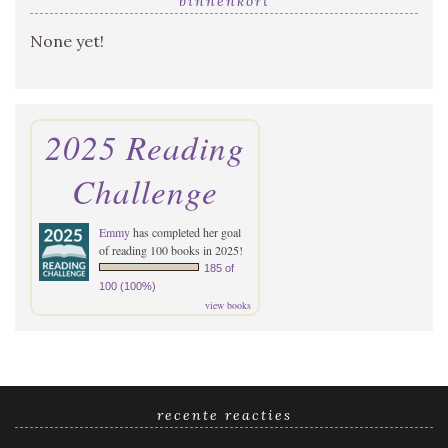
binnenkort
None yet!
2025 Reading
Challenge
Emmy
has completed her goal
of reading 100 books in 2025!
185 of
100 (100%)
view books
recente reacties