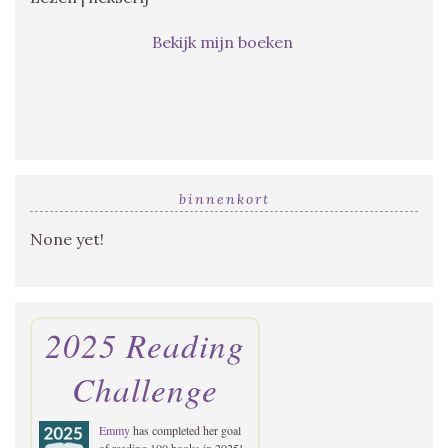
Bekijk mijn boeken
binnenkort
None yet!
2025 Reading
Challenge
Emmy
has completed her goal
of reading 100 books in 2025!