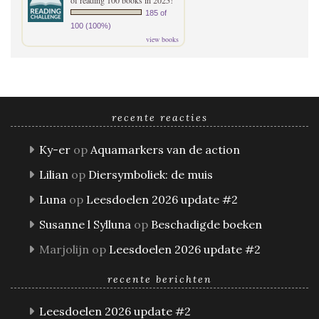
185 of
100 (100%)
view books
recente reacties
Ky-er
op
Aquamarkers van de action
Lilian
op
Diersymboliek: de muis
Luna
op
Leesdoelen 2026 update #2
Susanne l Sylluna
op
Beschadigde boeken
Marjolijn
op
Leesdoelen 2026 update #2
recente berichten
Leesdoelen 2026 update #2