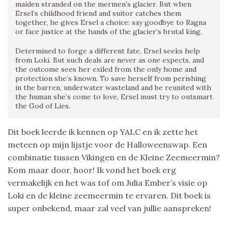
maiden stranded on the mermen’s glacier. But when
Ersel’s childhood friend and suitor catches them
together, he gives Ersel a choice: say goodbye to Ragna
or face justice at the hands of the glacier’s brutal king.
Determined to forge a different fate, Ersel seeks help
from Loki. But such deals are never as one expects, and
the outcome sees her exiled from the only home and
protection she’s known. To save herself from perishing
in the barren, underwater wasteland and be reunited with
the human she’s come to love, Ersel must try to outsmart
the God of Lies.
Dit boek leerde ik kennen op YALC en ik zette het
meteen op mijn lijstje voor de Halloweenswap. Een
combinatie tussen Vikingen en de Kleine Zeemeermin?
Kom maar door, hoor! Ik vond het boek erg
vermakelijk en het was tof om Julia Ember’s visie op
Loki en de kleine zeemeermin te ervaren. Dit boek is
super onbekend, maar zal veel van jullie aanspreken!