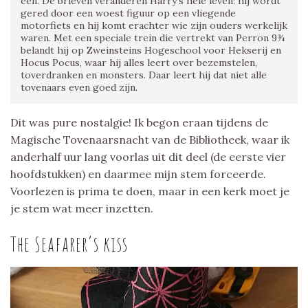
een. De brieven veranderen Harry’s hele leven: hij wordt
gered door een woest figuur op een vliegende
motorfiets en hij komt erachter wie zijn ouders werkelijk
waren. Met een speciale trein die vertrekt van Perron 9¾
belandt hij op Zweinsteins Hogeschool voor Hekserij en
Hocus Pocus, waar hij alles leert over bezemstelen,
toverdranken en monsters. Daar leert hij dat niet alle
tovenaars even goed zijn.
Dit was pure nostalgie! Ik begon eraan tijdens de
Magische Tovenaarsnacht van de Bibliotheek, waar ik
anderhalf uur lang voorlas uit dit deel (de eerste vier
hoofdstukken) en daarmee mijn stem forceerde.
Voorlezen is prima te doen, maar in een kerk moet je
je stem wat meer inzetten.
The Seafarer’s kiss