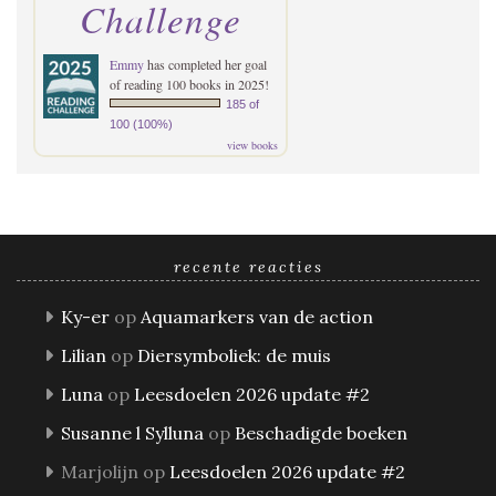
Challenge
Emmy
has completed her goal
of reading 100 books in 2025!
185 of
100 (100%)
view books
recente reacties
Ky-er
op
Aquamarkers van de action
Lilian
op
Diersymboliek: de muis
Luna
op
Leesdoelen 2026 update #2
Susanne l Sylluna
op
Beschadigde boeken
Marjolijn
op
Leesdoelen 2026 update #2