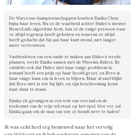
De Warcross-kampioenschappen kostten Emika Chen
bijna haar leven. Nu ze de waarheid achter Hideo’s nieuwe
NeuroLink-algoritme kent, kan ze de enige persoon waar
ze altijd tegenop heeft gekeken en waarvan ze altijd
heeft gedacht dat hij aan haar kant stond, niet langer
meer vertrouwen.
Vastbesloten om een einde te maken aan Hideo’s wrede
plannen, werkt Emika samen met de Phoenix Riders. Ze
ontdekt ook dat Hideo niet haar enige probleem is:
iemand heeft een prijs op haar hoofd gezet, en Zero is
haar enige kans om in leven te blijven. Maar al snel blijkt
dat Zero niet is wie hij lijkt, en zijn bescherming komt
haar duur te staan.
Emika zit gevangen in een web van verraad en de
toekomst van de vrije wil staat op het spel. Hoe ver zal
Emika gaan om de man van wie ze houdt neer te halen?
Ik was echt heel erg benieuwd naar het vervolg
van
Wildcard
en ik heb wederom genoten van de