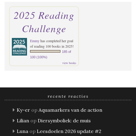
2025 Reading
Challenge
Emmy
has completed her goal
of reading 100 books in 2025!
185 of
100 (100%)
view books
recente reacties
Ky-er
op
Aquamarkers van de action
Lilian
op
Diersymboliek: de muis
Luna
op
Leesdoelen 2026 update #2