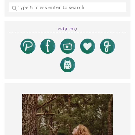
Enter
a
search
query
volg mij