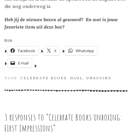
die nog onderweg is.
Heb jij de nieuwe boxen al gescoord? En wat is jouw
favoriete item uit deze box?
Delen:
Facebook
X
WhatsApp
E-mail
TAGS:
CELEBRATE BOOKS
,
HAUL
,
UNBOXING
3 responses to “
Celebrate Books Unboxing:
First Impressions
”