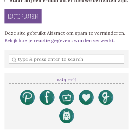
Stuur mij een e-mail als er nieuwe berichten zijn.
Deze site gebruikt Akismet om spam te verminderen.
Bekijk hoe je reactie gegevens worden verwerkt
.
Enter
a
search
query
volg mij