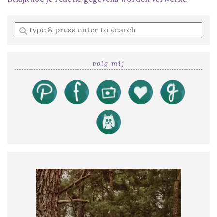
Enter
a
search
query
volg mij