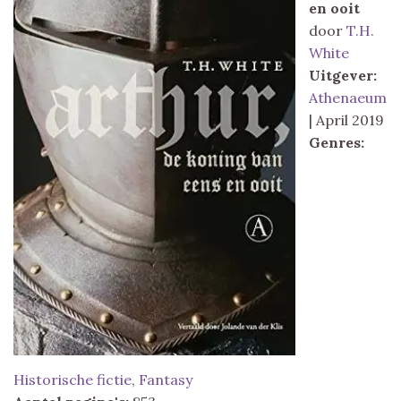
en ooit
door
T.H.
White
Uitgever:
Athenaeum
| April 2019
Genres:
Historische fictie
,
Fantasy