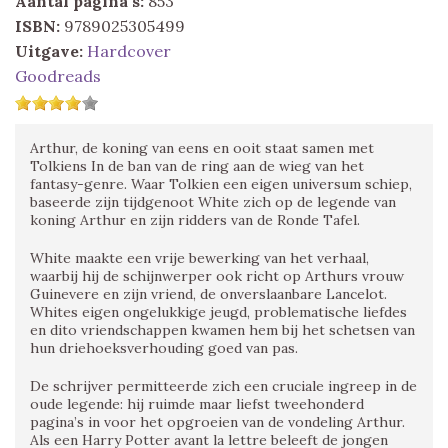
Aantal pagina's:
853
ISBN:
9789025305499
Uitgave:
Hardcover
Goodreads
Arthur, de koning van eens en ooit staat samen met
Tolkiens In de ban van de ring aan de wieg van het
fantasy-genre. Waar Tolkien een eigen universum schiep,
baseerde zijn tijdgenoot White zich op de legende van
koning Arthur en zijn ridders van de Ronde Tafel.
White maakte een vrije bewerking van het verhaal,
waarbij hij de schijnwerper ook richt op Arthurs vrouw
Guinevere en zijn vriend, de onverslaanbare Lancelot.
Whites eigen ongelukkige jeugd, problematische liefdes
en dito vriendschappen kwamen hem bij het schetsen van
hun driehoeksverhouding goed van pas.
De schrijver permitteerde zich een cruciale ingreep in de
oude legende: hij ruimde maar liefst tweehonderd
pagina’s in voor het opgroeien van de vondeling Arthur.
Als een Harry Potter avant la lettre beleeft de jongen