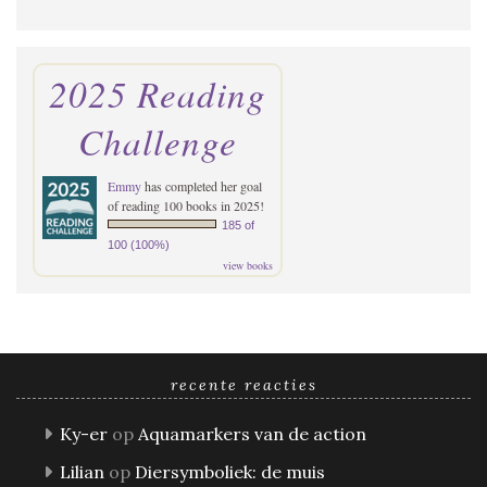
2025 Reading
Challenge
Emmy
has completed her goal
of reading 100 books in 2025!
185 of
100 (100%)
view books
recente reacties
Ky-er
op
Aquamarkers van de action
Lilian
op
Diersymboliek: de muis