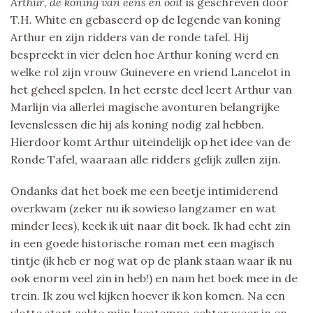
Arthur, de koning van eens en ooit
is geschreven door
T.H. White en gebaseerd op de legende van koning
Arthur en zijn ridders van de ronde tafel. Hij
bespreekt in vier delen hoe Arthur koning werd en
welke rol zijn vrouw Guinevere en vriend Lancelot in
het geheel spelen. In het eerste deel leert Arthur van
Marlijn via allerlei magische avonturen belangrijke
levenslessen die hij als koning nodig zal hebben.
Hierdoor komt Arthur uiteindelijk op het idee van de
Ronde Tafel, waaraan alle ridders gelijk zullen zijn.
Ondanks dat het boek me een beetje intimiderend
overkwam (zeker nu ik sowieso langzamer en wat
minder lees), keek ik uit naar dit boek. Ik had echt zin
in een goede historische roman met een magisch
tintje (ik heb er nog wat op de plank staan waar ik nu
ook enorm veel zin in heb!) en nam het boek mee in de
trein. Ik zou wel kijken hoever ik kon komen. Na een
vlotte start zakte mijn leestempo echter weer in en