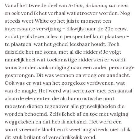
Vanaf het tweede deel van
Arthur, de koning van eens
en ooit
vond ik het verhaal wat stroever worden. Nog
steeds weet White op het juiste moment een
interessante verwijzing – dikwijls naar de 20e eeuw,
zodat je als lezer alles in perspectief kunt plaatsen –
te plaatsen, wat het geheel leesbaar houdt. Toch
duizelde het me soms, met al die ridders! Je volgt
namelijk heel wat toekomstige ridders en er wordt
soms zonder aankondiging naar een ander personage
gesprongen. Dit was wennen en vroeg om aandacht.
Ook was er wat van het zorgeloze verdwenen, wat
van de magie. Het werd wat serieuzer met een aantal
absurde elementen die als humoristische noot
moesten dienen tegenover alle gruwelijkheden die
worden benoemd. Zelfs ik heb af en toe met walging
weggekeken en dat heb ik niet snel. Het werd een
soort vreemde klucht en ik weet nog steeds niet of ik
dit stuk briljant of verschrikkelijk vond.