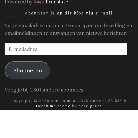
Powered by
Translate
abonneer je op dit blog via e-mail
Vul je emailadres in om in te schrijven op deze blog en
emailmeldingen te ontvangen van nieuwe berichten.
E-
mailadres
Abonneren
Voeg je bij 1.301 andere abonnees
copyright © 2026 zon en maan. kvk nummer 56155816
tweak me theme
by
nose graze