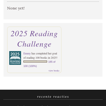
None yet!
2025 Reading
Challenge
Emmy
has completed her goal
of reading 100 books in 2025!
185 of
100 (100%)
view books
recente reacties