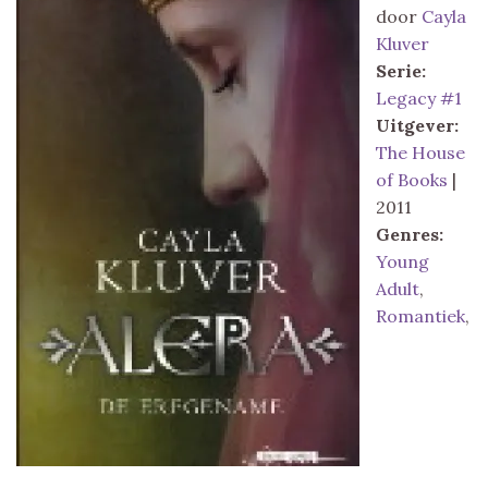
door
Cayla
Kluver
Serie:
Legacy #1
Uitgever:
The House
of Books
|
2011
Genres:
Young
Adult
,
Romantiek
,