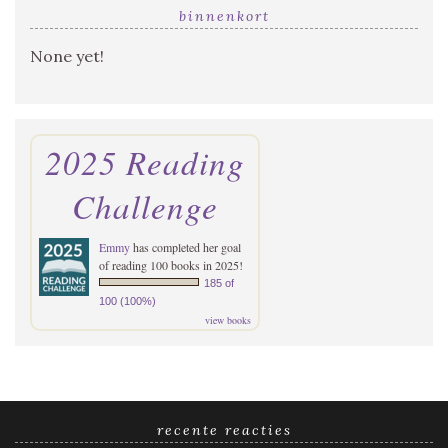
binnenkort
None yet!
2025 Reading
Challenge
Emmy
has completed her goal
of reading 100 books in 2025!
185 of
100 (100%)
view books
recente reacties