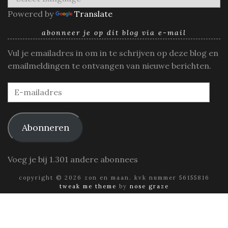
Powered by
Translate
abonneer je op dit blog via e-mail
Vul je emailadres in om in te schrijven op deze blog en
emailmeldingen te ontvangen van nieuwe berichten.
E-
mailadres
Abonneren
Voeg je bij 1.301 andere abonnees
copyright © 2026 zon en maan. kvk nummer 56155816
tweak me theme
by
nose graze