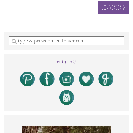
Lees verder »
Enter
a
search
query
volg mij