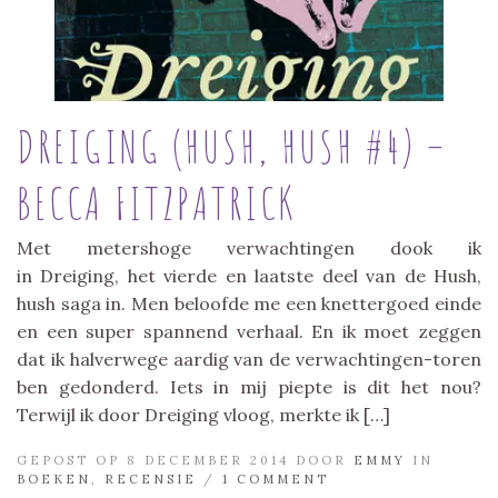
DREIGING (HUSH, HUSH #4) –
BECCA FITZPATRICK
Met metershoge verwachtingen dook ik
in Dreiging, het vierde en laatste deel van de Hush,
hush saga in. Men beloofde me een knettergoed einde
en een super spannend verhaal. En ik moet zeggen
dat ik halverwege aardig van de verwachtingen-toren
ben gedonderd. Iets in mij piepte is dit het nou?
Terwijl ik door Dreiging vloog, merkte ik […]
GEPOST OP 8 DECEMBER 2014 DOOR
EMMY
IN
BOEKEN
,
RECENSIE
/
1 COMMENT