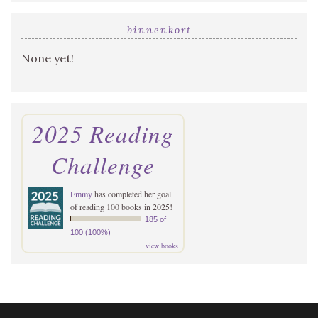
binnenkort
None yet!
2025 Reading
Challenge
Emmy
has completed her goal
of reading 100 books in 2025!
185 of
100 (100%)
view books