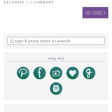
RECENSIE
/
1 COMMENT
Lees verder »
Enter
a
search
query
volg mij