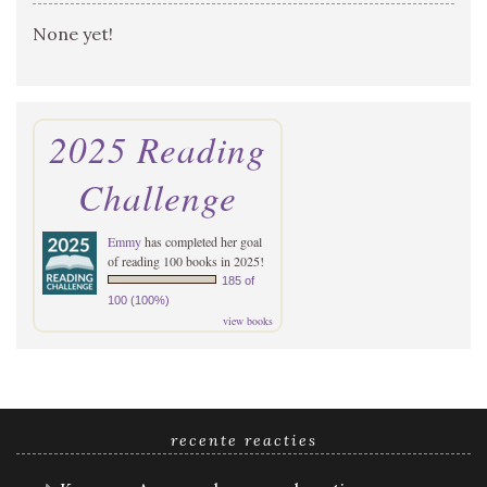
None yet!
2025 Reading
Challenge
Emmy
has completed her goal
of reading 100 books in 2025!
185 of
100 (100%)
view books
recente reacties