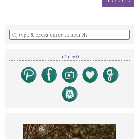
Enter
a
search
query
volg mij