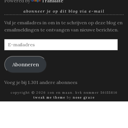
Powered by
Translate
abonneer je op dit blog via e-mail
Vul je emailadres in om in te schrijven op deze blog en
emailmeldingen te ontvangen van nieuwe berichten.
E-
mailadres
Abonneren
Voeg je bij 1.301 andere abonnees
copyright © 2026 zon en maan. kvk nummer 56155816
tweak me theme
by
nose graze