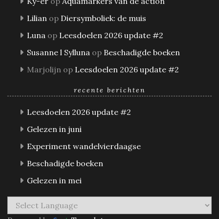
Ky-er
op
Aquamarkers van de action
Lilian
op
Diersymboliek: de muis
Luna
op
Leesdoelen 2026 update #2
Susanne l Sylluna
op
Beschadigde boeken
Marjolijn
op
Leesdoelen 2026 update #2
recente berichten
Leesdoelen 2026 update #2
Gelezen in juni
Experiment wandelvierdaagse
Beschadigde boeken
Gelezen in mei