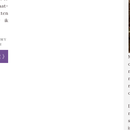
at-
tten
 ik
MMY
S
r »