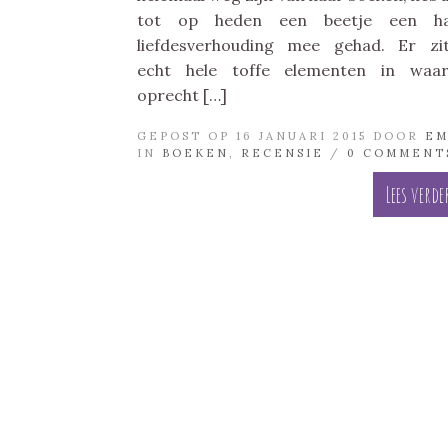
tot op heden een beetje een ha
liefdesverhouding mee gehad. Er zi
echt hele toffe elementen in waar
oprecht […]
GEPOST OP 16 JANUARI 2015 DOOR
E
IN
BOEKEN
,
RECENSIE
/
0 COMMENT
Lees verde