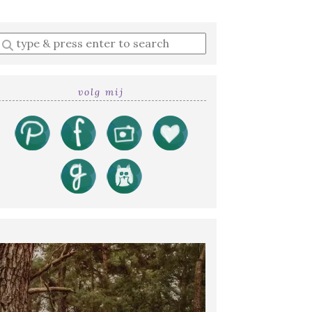
Enter
a
search
query
volg mij