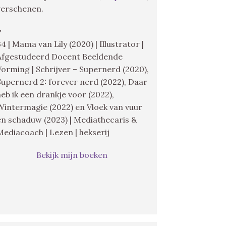
verschenen.
♥
34 | Mama van Lily (2020) | Illustrator |
Afgestudeerd Docent Beeldende
Vorming | Schrijver – Supernerd (2020),
Supernerd 2: forever nerd (2022), Daar
heb ik een drankje voor (2022),
Wintermagie (2022) en Vloek van vuur
en schaduw (2023) | Mediathecaris &
Mediacoach | Lezen | hekserij
Bekijk mijn boeken