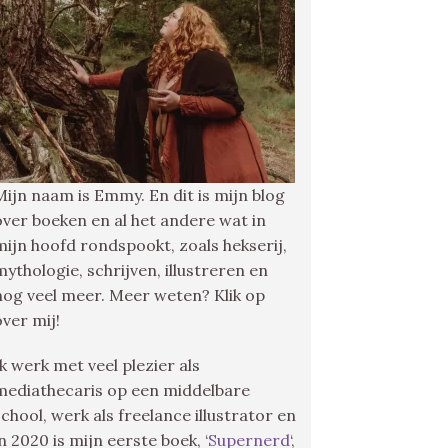
Mijn naam is Emmy. En dit is mijn blog
over boeken en al het andere wat in
mijn hoofd rondspookt, zoals hekserij,
mythologie, schrijven, illustreren en
nog veel meer. Meer weten? Klik op
over mij!
Ik werk met veel plezier als
mediathecaris op een middelbare
school, werk als freelance illustrator en
in 2020 is mijn eerste boek, ‘
Supernerd
‘,