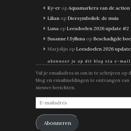
Ky-er
op
Aquamarkers van de action
Lilian
op
Diersymboliek: de muis
Luna
op
Leesdoelen 2026 update #2
Susanne l Sylluna
op
Beschadigde bo
Marjolijn
op
Leesdoelen 2026 update
abonneer je op dit blog via e-mail
Vul je emailadres in om in te schrijven op 
blog en emailmeldingen te ontvangen van
nieuwe berichten.
E-
mailadres
Abonneren