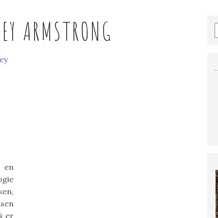
LEY ARMSTRONG
e en
ogie
ken,
sen
k er