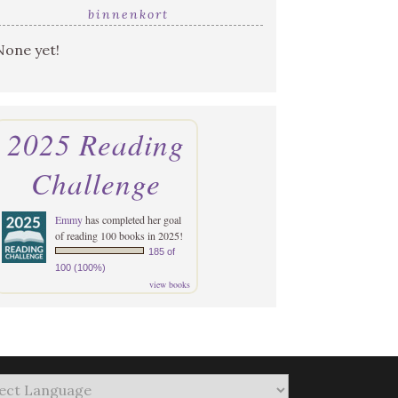
binnenkort
None yet!
2025 Reading
Challenge
Emmy
has completed her goal
of reading 100 books in 2025!
185 of
100 (100%)
view books