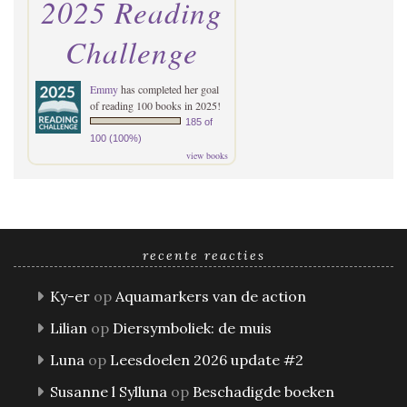
2025 Reading
Challenge
Emmy
has completed her goal
of reading 100 books in 2025!
185 of
100 (100%)
view books
recente reacties
Ky-er
op
Aquamarkers van de action
Lilian
op
Diersymboliek: de muis
Luna
op
Leesdoelen 2026 update #2
Susanne l Sylluna
op
Beschadigde boeken