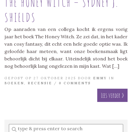
THE HONEY WITCH – SYDNEY J.
SHIELDS
Op aanraden van een collega kocht ik ergens vorig
jaar het boek The Honey Witch. Ze zei dat, in het kader
van cosy fantasy, dit echt een hele goede optie was. Ik
geloofde haar meteen, want onze boekensmaak ligt
behoorlijk dicht bij elkaar. Uiteindelijk stond het boek
nog behoorlijk lang ongelezen in mijn kast. Wat […]
GEPOST OP 27 OKTOBER 2025 DOOR
EMMY
IN
BOEKEN
,
RECENSIE
/
0 COMMENTS
Lees verder »
Enter