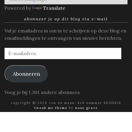
Powered by
Translate
abonneer je op dit blog via e-mail
Vul je emailadres in om in te schrijven op deze blog en
emailmeldingen te ontvangen van nieuwe berichten.
E-
mailadres
Abonneren
Voeg je bij 1.301 andere abonnees
copyright © 2026 zon en maan. kvk nummer 56155816
tweak me theme
by
nose graze