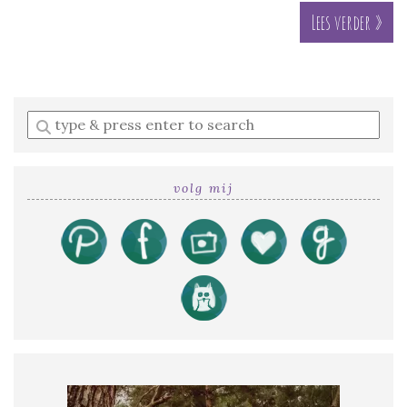
Lees verder »
Enter
a
search
query
volg mij