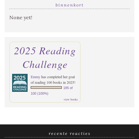
binnenkort
None yet!
2025 Reading
Challenge
Emmy
has completed her goal
of reading 100 books in 2025!
185 of
100 (100%)
view books
recente reacties