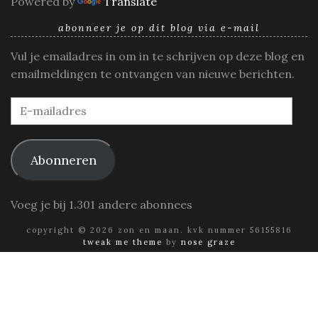
Powered by
Translate
abonneer je op dit blog via e-mail
Vul je emailadres in om in te schrijven op deze blog en
emailmeldingen te ontvangen van nieuwe berichten.
E-
mailadres
Abonneren
Voeg je bij 1.301 andere abonnees
copyright © 2026 zon en maan. kvk nummer 56155816
tweak me theme
by
nose graze