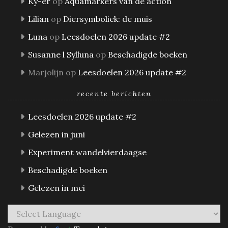
Ky-er
op
Aquamarkers van de action
Lilian
op
Diersymboliek: de muis
Luna
op
Leesdoelen 2026 update #2
Susanne l Sylluna
op
Beschadigde boeken
Marjolijn
op
Leesdoelen 2026 update #2
recente berichten
Leesdoelen 2026 update #2
Gelezen in juni
Experiment wandelvierdaagse
Beschadigde boeken
Gelezen in mei