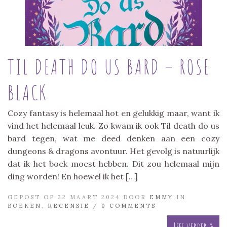
TIL DEATH DO US BARD – ROSE
BLACK
Cozy fantasy is helemaal hot en gelukkig maar, want ik
vind het helemaal leuk. Zo kwam ik ook Til death do us
bard tegen, wat me deed denken aan een cozy
dungeons & dragons avontuur. Het gevolg is natuurlijk
dat ik het boek moest hebben. Dit zou helemaal mijn
ding worden! En hoewel ik het […]
GEPOST OP 22 MAART 2024 DOOR
EMMY
IN
BOEKEN
,
RECENSIE
/
0 COMMENTS
Lees verder »