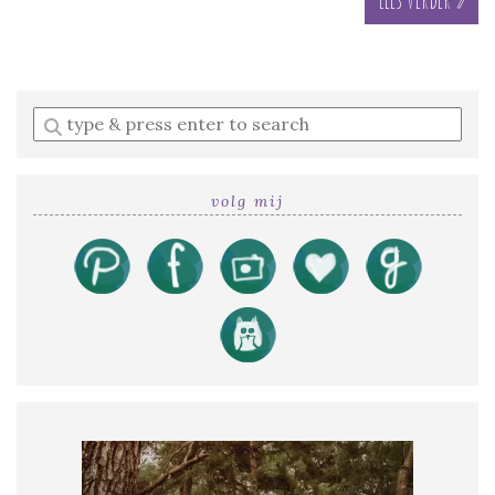
Enter
a
search
query
volg mij