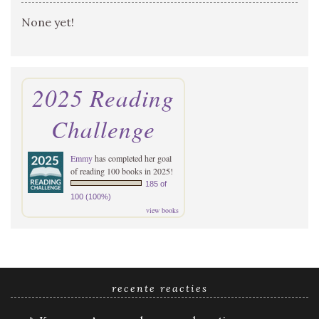
None yet!
2025 Reading
Challenge
Emmy
has completed her goal
of reading 100 books in 2025!
185 of
100 (100%)
view books
recente reacties