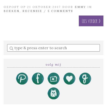
GEPOST OP 21 OKTOBER 2017 DOOR
EMMY
IN
BOEKEN
,
RECENSIE
/
5 COMMENTS
Lees verder »
Enter
a
search
query
volg mij