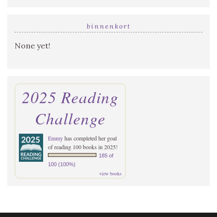
binnenkort
None yet!
2025 Reading
Challenge
Emmy
has completed her goal
of reading 100 books in 2025!
185 of
100 (100%)
view books