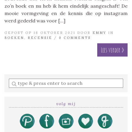
zo’n boek en nu heb ik hem eindelijk aangeschaft! De
mooie vormgeving en de kennis die op instagram
werd gedeeld was voor […]
GEPOST OP 18 OKTOBER 2021 DOOR
EMMY
IN
BOEKEN
,
RECENSIE
/
0 COMMENTS
Lees verder »
Enter
a
search
query
volg mij